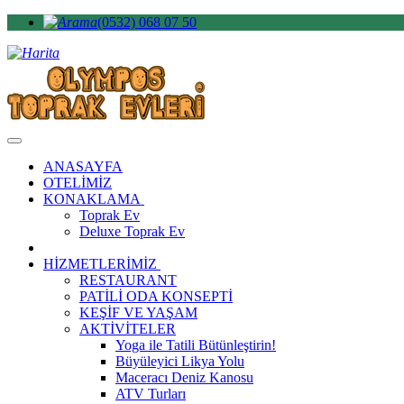
(0532) 068 07 50
ANASAYFA
OTELİMİZ
KONAKLAMA
Toprak Ev
Deluxe Toprak Ev
HİZMETLERİMİZ
RESTAURANT
PATİLİ ODA KONSEPTİ
KEŞİF VE YAŞAM
AKTİVİTELER
Yoga ile Tatili Bütünleştirin!
Büyüleyici Likya Yolu
Maceracı Deniz Kanosu
ATV Turları