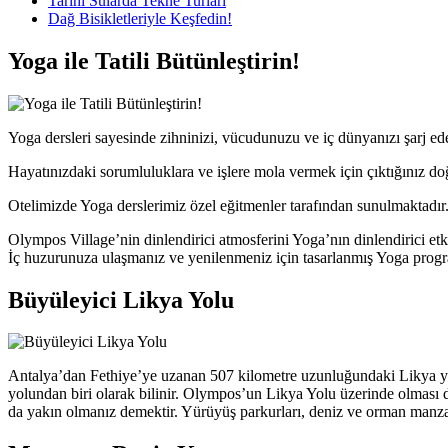
Tarihi Sularda Tekne Turları
Dağ Bisikletleriyle Keşfedin!
Yoga ile Tatili Bütünleştirin!
Yoga dersleri sayesinde zihninizi, vücudunuzu ve iç dünyanızı şarj ed
Hayatınızdaki sorumluluklara ve işlere mola vermek için çıktığınız do
Otelimizde Yoga derslerimiz özel eğitmenler tarafından sunulmaktadır
Olympos Village’nin dinlendirici atmosferini Yoga’nın dinlendirici etki
İç huzurunuza ulaşmanız ve yenilenmeniz için tasarlanmış Yoga progr
Büyüleyici Likya Yolu
Antalya’dan Fethiye’ye uzanan 507 kilometre uzunluğundaki Likya y
yolundan biri olarak bilinir. Olympos’un Likya Yolu üzerinde olmas
da yakın olmanız demektir. Yürüyüş parkurları, deniz ve orman manzara