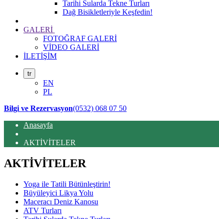
Tarihi Sularda Tekne Turları
Dağ Bisikletleriyle Keşfedin!
GALERİ
FOTOĞRAF GALERİ
VİDEO GALERİ
İLETİŞİM
tr
EN
PL
Bilgi ve Rezervasyon
(0532) 068 07 50
Anasayfa
AKTİVİTELER
AKTİVİTELER
Yoga ile Tatili Bütünleştirin!
Büyüleyici Likya Yolu
Maceracı Deniz Kanosu
ATV Turları