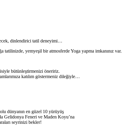
ecek, dinlendirici tatil deneyimi…
ğa tatilinizde, yemyeşil bir atmosferde Yoga yapma imkanınız var.
.
siyle bütünleştirmenizi öneririz.
amlarımıza katılım göstermeniz dileğiyle…
olu dünyanın en güzel 10 yürüyüş
ı da Gelidonya Feneri ve Maden Koyu’na
ları seyrinizi bekler!