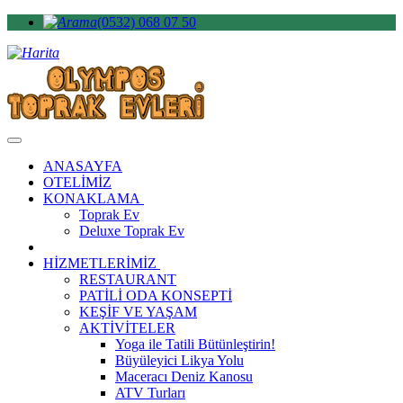
(0532) 068 07 50
ANASAYFA
OTELİMİZ
KONAKLAMA
Toprak Ev
Deluxe Toprak Ev
HİZMETLERİMİZ
RESTAURANT
PATİLİ ODA KONSEPTİ
KEŞİF VE YAŞAM
AKTİVİTELER
Yoga ile Tatili Bütünleştirin!
Büyüleyici Likya Yolu
Maceracı Deniz Kanosu
ATV Turları