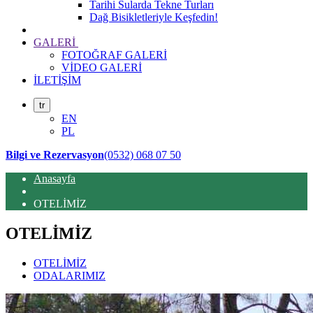
Tarihi Sularda Tekne Turları
Dağ Bisikletleriyle Keşfedin!
GALERİ
FOTOĞRAF GALERİ
VİDEO GALERİ
İLETİŞİM
tr
EN
PL
Bilgi ve Rezervasyon
(0532) 068 07 50
Anasayfa
OTELİMİZ
OTELİMİZ
OTELİMİZ
ODALARIMIZ